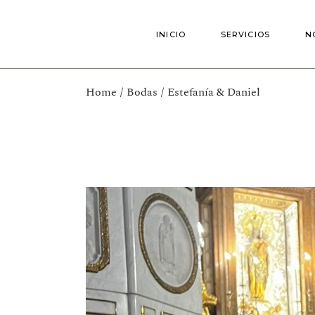
Skip
to
the
INICIO
SERVICIOS
N
content
Home
Bodas
Estefanía & Daniel