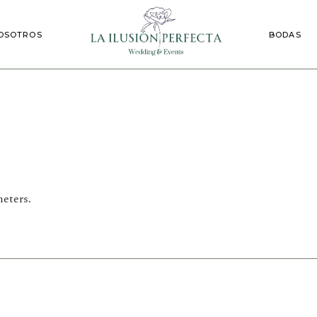
Nuestras Bo
OSOTROS
BODAS
Eventos
Nuestras
Eventos
eters.