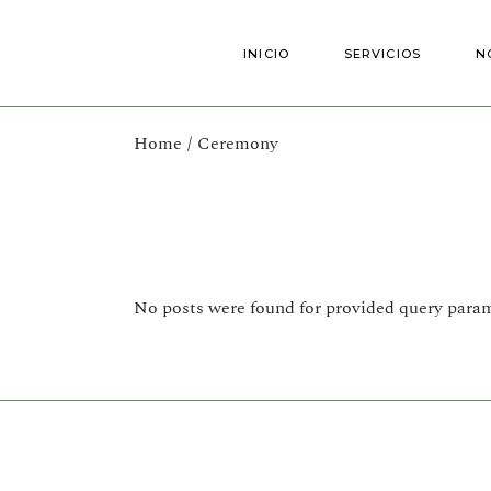
Skip
to
the
INICIO
SERVICIOS
N
content
Home
Ceremony
No posts were found for provided query param